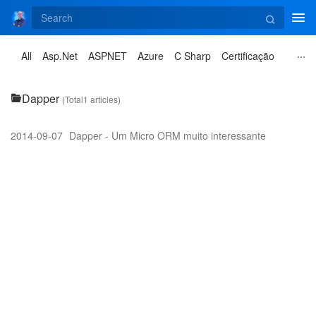
Tog
navi
All
Asp.Net
ASPNET
Azure
C Sharp
Certificação
Dapper
(Total1 articles)
2014-09-07
Dapper - Um Micro ORM muito interessante