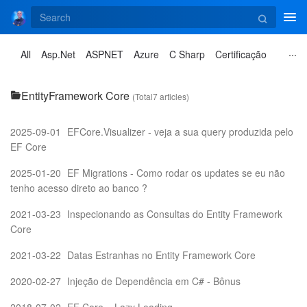
Tog
navi
All
Asp.Net
ASPNET
Azure
C Sharp
Certificação
EntityFramework Core
(Total7 articles)
2025-09-01
EFCore.Visualizer - veja a sua query produzida pelo
EF Core
2025-01-20
EF Migrations - Como rodar os updates se eu não
tenho acesso direto ao banco ?
2021-03-23
Inspecionando as Consultas do Entity Framework
Core
2021-03-22
Datas Estranhas no Entity Framework Core
2020-02-27
Injeção de Dependência em C# - Bônus
2018-07-02
EF Core – Lazy Loading