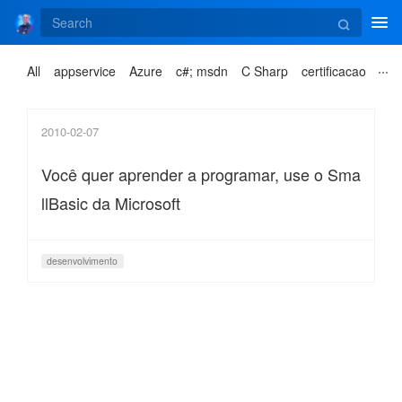
Tog
navi
All
appservice
Azure
c#; msdn
C Sharp
certificacao
2010-02-07
Você quer aprender a programar, use o Sma
llBasic da Microsoft
desenvolvimento