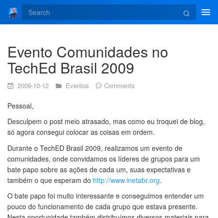
Tog
navi
Evento Comunidades no
TechEd Brasil 2009
2009-10-12
Eventos
Comments
Pessoal,
Desculpem o post meio atrasado, mas como eu troquei de blog,
só agora consegui colocar as coisas em ordem.
Durante o TechED Brasil 2009, realizamos um evento de
comunidades, onde convidamos os líderes de grupos para um
bate papo sobre as ações de cada um, suas expectativas e
também o que esperam do
http://www.inetabr.org
.
O bate papo foi muito interessante e conseguimos entender um
pouco do funcionamento de cada grupo que estava presente.
Nesta oportunidade também distribuímos diversos materiais para