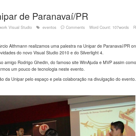
nipar de Paranavaí/PR
ework
Visual Studio
eventos
Comments
Word Count: 107words
R
rcio Althmann realizamos uma palestra na Unipar de Paranavaí/PR on
idades do novo Visual Studio 2010 e do Silverlight 4.
so amigo Rodrigo Ghedin, do famoso site WinAjuda e MVP assim como 
armos um pouco de tecnologia neste evento.
 da Unipar pelo espaço e pela colaboração na divulgação do evento.