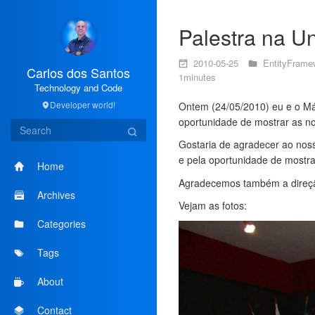
Palestra na U
2010-05-25
EntityFram
Carlos dos Santos
1minutes
Technology and Code
Developer world!
Ontem (24/05/2010) eu e o Má
oportunidade de mostrar as nov
Gostaria de agradecer ao nos
e pela oportunidade de mostr
Home
Agradecemos também a direção
Archives
Vejam as fotos:
Categories
Tags
About
Contact