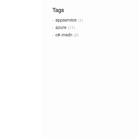
Tags
appservice
1
azure
11
c#-msdn
2
c-sharp
3
certificacao
1
consultoria
1
csharp
2
desenvolvimento
1
devops
1
ef-4
1
ef-codefirst
4
ef-codefirst-ef
5
efcore-dotnetcore
1
eforacle
1
entity-framework
2
entityframework
1
entityframework-core