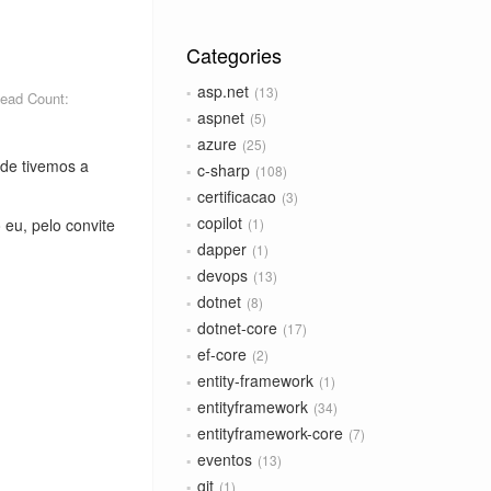
Categories
asp.net
13
ead Count:
aspnet
5
azure
25
de tivemos a
c-sharp
108
certificacao
3
copilot
1
eu, pelo convite
dapper
1
devops
13
dotnet
8
dotnet-core
17
ef-core
2
entity-framework
1
entityframework
34
entityframework-core
7
eventos
13
git
1