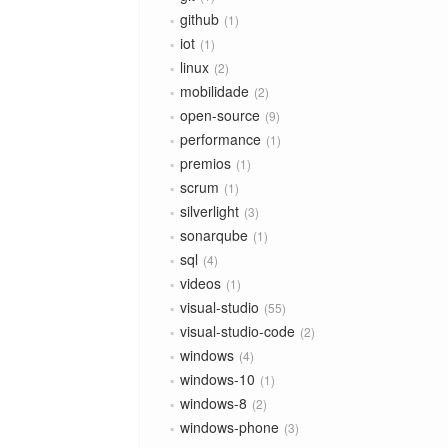
github
1
iot
1
linux
2
mobilidade
2
open-source
9
performance
1
premios
1
scrum
1
silverlight
3
sonarqube
1
sql
4
videos
1
visual-studio
55
visual-studio-code
2
windows
4
windows-10
1
windows-8
2
windows-phone
3