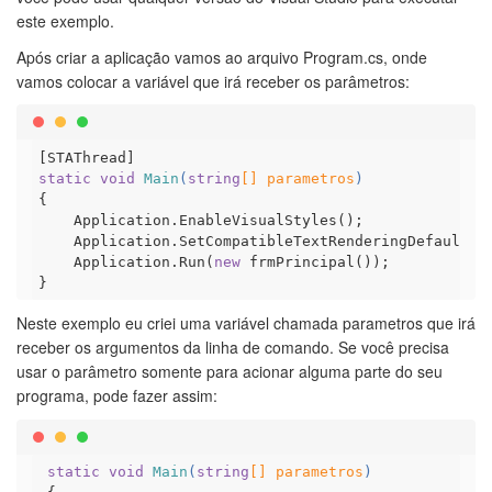
este exemplo.
Após criar a aplicação vamos ao arquivo Program.cs, onde
vamos colocar a variável que irá receber os parâmetros:
[
STAThread
static
void
Main
(
string
[] parametros
)
{

    Application.EnableVisualStyles();

    Application.SetCompatibleTextRenderingDefault(
f
    Application.Run(
new
 frmPrincipal());

Neste exemplo eu criei uma variável chamada parametros que irá
receber os argumentos da linha de comando. Se você precisa
usar o parâmetro somente para acionar alguma parte do seu
programa, pode fazer assim:
static
void
Main
(
string
[] parametros
)