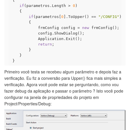
 {

if
(parametros.Length > 
0
)

    {

if
(parametros[
0
].ToUpper() == 
"/CONFIG"
)

        {

            frmConfig config = 
new
 frmConfig();

            config.ShowDialog();

            Application.Exit();

return
;

        }

    }

Primeiro você testa se recebeu algum parâmetro e depois faz a
verificação. Eu fiz a conversão para Upper() fica mais simples a
verificação. Agora você pode estar se perguntando, como vou
fazer debug da aplicação e passar o parâmetro ? Isto você pode
configurar na janela de propriedades do projeto em
Project/Properties/Debug: