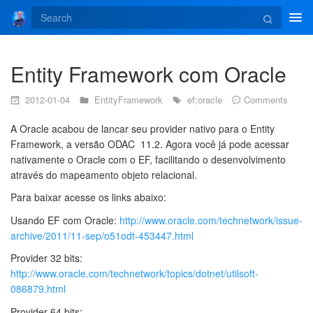
Tog
navi
Entity Framework com Oracle
2012-01-04
EntityFramework
ef;oracle
Comments
A Oracle acabou de lancar seu provider nativo para o Entity
Framework, a versão ODAC 11.2. Agora você já pode acessar
nativamente o Oracle com o EF, facilitando o desenvolvimento
através do mapeamento objeto relacional.
Para baixar acesse os links abaixo:
Usando EF com Oracle:
http://www.oracle.com/technetwork/issue-
archive/2011/11-sep/o51odt-453447.html
Provider 32 bits:
http://www.oracle.com/technetwork/topics/dotnet/utilsoft-
086879.html
Provider 64 bits: