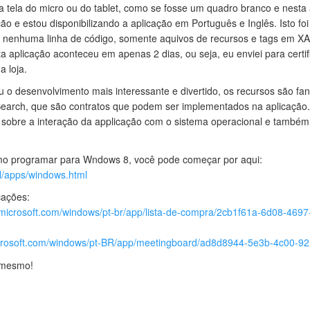
 a tela do micro ou do tablet, como se fosse um quadro branco e nesta
ção e estou disponibilizando a aplicação em Português e Inglês. Isto fo
te nenhuma linha de código, somente aquivos de recursos e tags em X
a aplicação aconteceu em apenas 2 dias, ou seja, eu enviei para certif
a loja.
 o desenvolvimento mais interessante e divertido, os recursos são fan
Search, que são contratos que podem ser implementados na aplicação.
sobre a interação da applicação com o sistema operacional e também
mo programar para Wndows 8, você pode começar por aqui:
il/apps/windows.html
cações:
.microsoft.com/windows/pt-br/app/lista-de-compra/2cb1f61a-6d08-4697
icrosoft.com/windows/pt-BR/app/meetingboard/ad8d8944-5e3b-4c00-9
 mesmo!