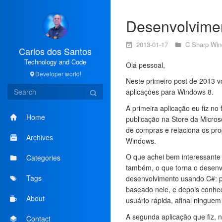
Desenvolvime
2013-01-17
C Sharp
Win
Carlos dos Santos
Technology and Code
Olá pessoal,
Developer world!
Neste primeiro post de 2013 
aplicações para Windows 8.
A primeira aplicação eu fiz no
Home
publicação na Store da Microso
de compras e relaciona os pro
Archives
Windows.
O que achei bem interessante 
Categories
também, o que torna o desenv
Tags
desenvolvimento usando C#: p
baseado nele, e depois conhe
About
usuário rápida, afinal ningue
A segunda aplicação que fiz,
Contact