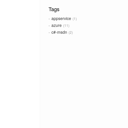
Tags
appservice
1
azure
11
c#-msdn
2
c-sharp
3
certificacao
1
consultoria
1
csharp
2
desenvolvimento
1
devops
1
ef-4
1
ef-codefirst
4
ef-codefirst-ef
5
efcore-dotnetcore
1
eforacle
1
entity-framework
2
entityframework
1
entityframework-core