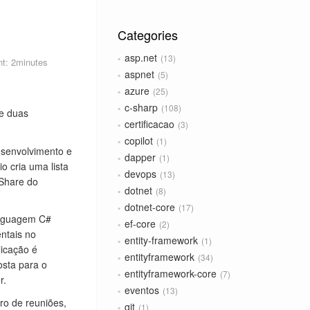
Categories
asp.net
13
t: 2minutes
aspnet
5
azure
25
c-sharp
108
de duas
certificacao
3
copilot
1
desenvolvimento e
dapper
1
o cria uma lista
devops
13
 Share do
dotnet
8
dotnet-core
17
linguagem C#
ef-core
2
ntais no
entity-framework
1
icação é
entityframework
34
osta para o
entityframework-core
7
r.
eventos
13
ro de reuniões,
git
1