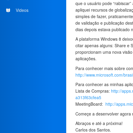
que o usuário pode “rabiscar”
apliquei recursos de globaliza
Videos
simples de fazer, praticamen
de validação e publicação dest
dias depois estava publicado n
A plataforma Windows 8 deixou
citar apenas alguns: Share e 
proporcionam uma nova visão 
aplicações.
Para conhecer mais sobre co
http://www.microsoft.com/bras
Para conhecer as minhas apli
Lista de Compras:
http://apps
a313f63cfea5
MeetingBoard:
http://apps.m
Começe a desenvolver agora
Abraços e até a próxima!
Carlos dos Santos.