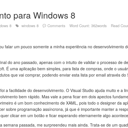
nto para Windows 8
dows 8
windows 8
Comments
Word Count: 362words
Read Coun
vou falar um pouco somente a minha experiência no desenvolvimento 
 final do ano passado, apenas com o intuito de validar o processo de 
ft. É uma aplicação bem simples, para lista de compras, onde o usuári
dutos que vai comprar, podendo enviar esta lista por email através do
foi a facilidade do desenvolvimento. O Visual Studio ajuda muito e a 
olvimento bem rápido. Mas vale a pena ficar em dois apectos fundame
rimeiro é um bom conhecimento de XAML, pois todo o designer da apl
cer sobre programação assíncrona, já que é importante manter a resp
m quer clicar em um botão e ficar esperando eternamente algo acontece
 na semana passada, me surpreendeu mais ainda. Trata-se de um quad