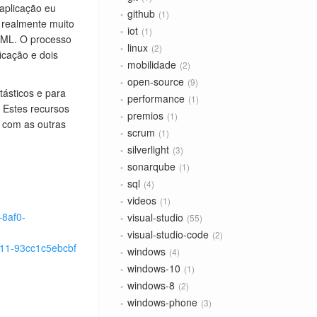
 aplicação eu
github
1
i realmente muito
iot
1
AML. O processo
linux
2
icação e dois
mobilidade
2
open-source
9
tásticos e para
performance
1
 Estes recursos
premios
1
 com as outras
scrum
1
silverlight
3
sonarqube
1
sql
4
videos
1
-8af0-
visual-studio
55
visual-studio-code
2
211-93cc1c5ebcbf
windows
4
windows-10
1
windows-8
2
windows-phone
3