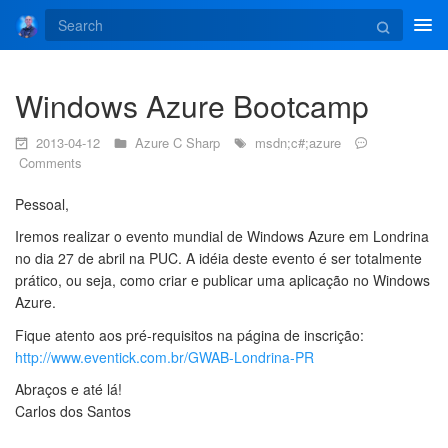
Tog
navi
Windows Azure Bootcamp
2013-04-12
Azure
C Sharp
msdn;c#;azure
Comments
Pessoal,
Iremos realizar o evento mundial de Windows Azure em Londrina
no dia 27 de abril na PUC. A idéia deste evento é ser totalmente
prático, ou seja, como criar e publicar uma aplicação no Windows
Azure.
Fique atento aos pré-requisitos na página de inscrição:
http://www.eventick.com.br/GWAB-Londrina-PR
Abraços e até lá!
Carlos dos Santos