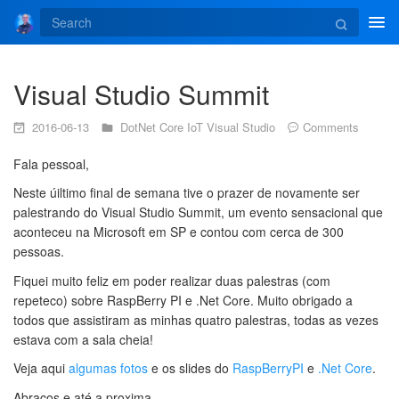
Tog
navi
Visual Studio Summit
2016-06-13
DotNet Core
IoT
Visual Studio
Comments
Fala pessoal,
Neste úiltimo final de semana tive o prazer de novamente ser
palestrando do Visual Studio Summit, um evento sensacional que
aconteceu na Microsoft em SP e contou com cerca de 300
pessoas.
Fiquei muito feliz em poder realizar duas palestras (com
repeteco) sobre RaspBerry PI e .Net Core. Muito obrigado a
todos que assistiram as minhas quatro palestras, todas as vezes
estava com a sala cheia!
Veja aqui
algumas fotos
e os slides do
RaspBerryPI
e
.Net Core
.
Abraços e até a proxima,