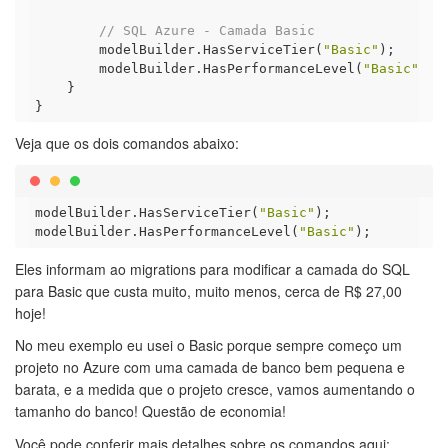
// SQL Azure - Camada Basic
        modelBuilder.HasServiceTier(
"Basic"
);

        modelBuilder.HasPerformanceLevel(
"Basic"
);

    }

Veja que os dois comandos abaixo:
modelBuilder.HasServiceTier(
"Basic"
);

modelBuilder.HasPerformanceLevel(
"Basic"
Eles informam ao migrations para modificar a camada do SQL
para Basic que custa muito, muito menos, cerca de R$ 27,00
hoje!
No meu exemplo eu usei o Basic porque sempre começo um
projeto no Azure com uma camada de banco bem pequena e
barata, e a medida que o projeto cresce, vamos aumentando o
tamanho do banco! Questão de economia!
Você pode conferir mais detalhes sobre os comandos aqui: