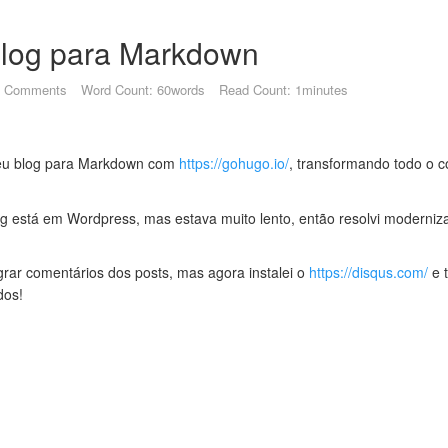
Blog para Markdown
Comments
Word Count: 60words
Read Count: 1minutes
meu blog para Markdown com
https://gohugo.io/
, transformando todo o 
 está em Wordpress, mas estava muito lento, então resolvi moderniza
grar comentários dos posts, mas agora instalei o
https://disqus.com/
e 
dos!