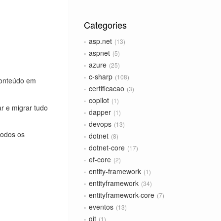
Categories
asp.net
13
aspnet
5
azure
25
c-sharp
108
conteúdo em
certificacao
3
copilot
1
r e migrar tudo
dapper
1
devops
13
todos os
dotnet
8
dotnet-core
17
ef-core
2
entity-framework
1
entityframework
34
entityframework-core
7
eventos
13
git
1