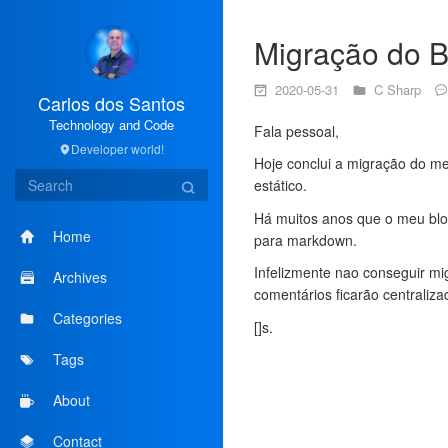
Migração do 
2020-05-31
C Sharp
Carlos dos Santos
Technology and Code
Fala pessoal,
Developer world!
Hoje conclui a migração do 
estático.
Há muitos anos que o meu blog
Home
para markdown.
Infelizmente nao conseguir mi
Archives
comentários ficarão centraliza
Categories
[]s.
Tags
About
Contact