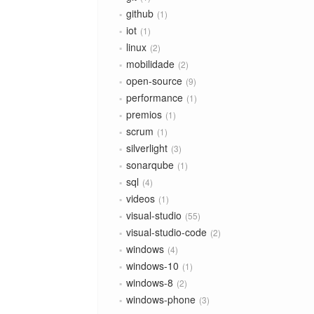
github
1
iot
1
linux
2
mobilidade
2
open-source
9
performance
1
premios
1
scrum
1
silverlight
3
sonarqube
1
sql
4
videos
1
visual-studio
55
visual-studio-code
2
windows
4
windows-10
1
windows-8
2
windows-phone
3