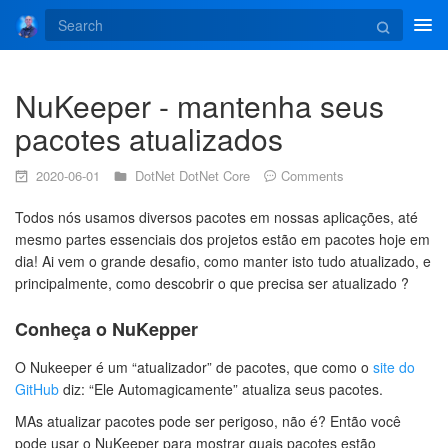
Tog
navi
NuKeeper - mantenha seus
pacotes atualizados
2020-06-01
DotNet
DotNet Core
Comments
Todos nós usamos diversos pacotes em nossas aplicações, até
mesmo partes essenciais dos projetos estão em pacotes hoje em
dia! Ai vem o grande desafio, como manter isto tudo atualizado, e
principalmente, como descobrir o que precisa ser atualizado ?
Conheça o NuKepper
O Nukeeper é um “atualizador” de pacotes, que como o
site do
GitHub
diz: “Ele Automagicamente” atualiza seus pacotes.
MAs atualizar pacotes pode ser perigoso, não é? Então você
pode usar o NuKeeper para mostrar quais pacotes estão